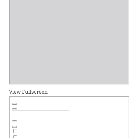
View Fullscreen
Zum
PDF-
Inhalt
springen